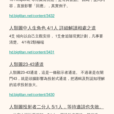
容，直接影響「回應」，真實例子。
hd.bigtitan.net/content/3432
人類圖中人生角色 4/1人 詳細解讀相處之道
4爻 傾向以自己主觀安排， 1爻會追隨現實計劃，凡事要
清楚。 4/1有2類極端
hd.bigtitan.net/content/3431
人類圖23-43通道
人類圖23-43通道，這是一條顯示者通道。 不過著是在閘
門43，就是頭腦影響為投射式通道，把遇輯及對認知理解
的追求投射放大。
hd.bigtitan.net/content/3430
人類圖投射者二分人 5/1人，等待邀請也失敗。