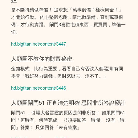
是不斷持續做準備！ 追求想「萬事俱備！樣樣周全！」
才開始行動。 內心堅毅忍耐，暗地做準備，直到萬事俱
備，才行動實踐。 閘門3喜歡屯積東西，買買買，準備一
切。
hd.bigtitan.net/content/3447
人類圖不教你的財富秘密
金錢模式，比行為重要，看看自己有否跌入個黑洞 有同
學問「我好努力賺錢，但財來財去。淨不了。」
hd.bigtitan.net/content/3446
人類圖閘門51 正直清楚明確 忌問非所答說廢計
閘門51 ，引爆大發雷霆的原因是問非所答！ 如果閘門51
問「何時有、何時完成」 只須要回答「時間」 沒有「時
間」答案！ 只須回答「未有答案」