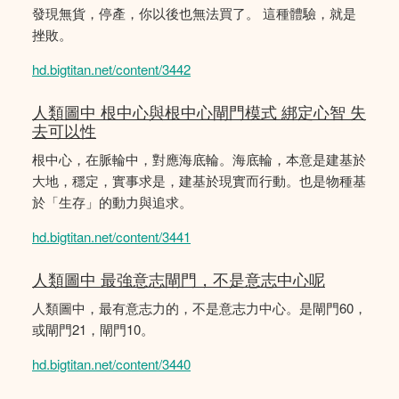
發現無貨，停產，你以後也無法買了。 這種體驗，就是
挫敗。
hd.bigtitan.net/content/3442
人類圖中 根中心與根中心閘門模式 綁定心智 失
去可以性
根中心，在脈輪中，對應海底輪。海底輪，本意是建基於
大地，穩定，實事求是，建基於現實而行動。也是物種基
於「生存」的動力與追求。
hd.bigtitan.net/content/3441
人類圖中 最強意志閘門，不是意志中心呢
人類圖中，最有意志力的，不是意志力中心。是閘門60，
或閘門21，閘門10。
hd.bigtitan.net/content/3440