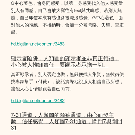
G中心著色，會身同感受，以第一身感受代入他人感受當
別人有同感，自己會放大嚮往有feel與共鳴感。若別人無
感，自己即使本來有感也會被減淡感覺。G中心著色，面
對他人的拒絕、不接納時，會加一分被忽略、失望、空虛
感。
hd.bigtitan.net/content/3483
顯示者陷阱，人類圖的顯示者並非真正領袖，
小心被人推卸責任，要顯示者承擔一切。
真正顯示者，別人否定也做，無錢便找人集資，無技術便
找專家幫手（付費），說話實際地說服人相信自己所想，
讓他人心甘情願跟著自己向前。
hd.bigtitan.net/content/3482
7-31通道，人類圖的領袖通道，由心而發主
動，信任感覺，人類圖7-31通道，閘門7與閘門
31