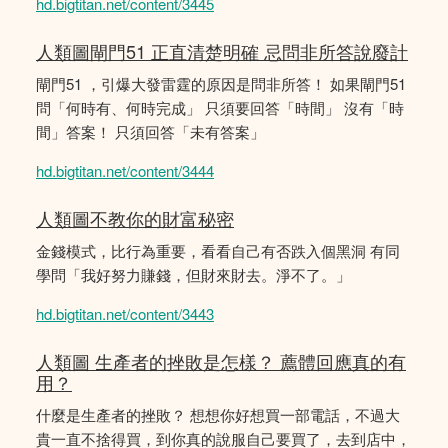
hd.bigtitan.net/content/3445
人類圖閘門51 正直清楚明確 忌問非所答說廢計
閘門51 ，引爆大發雷霆的原因是問非所答！ 如果閘門51
問「何時有、何時完成」 只須要回答「時間」 沒有「時
間」答案！ 只須回答「未有答案」
hd.bigtitan.net/content/3444
人類圖不教你的財富秘密
金錢模式，比行為重要，看看自己有否跌入個黑洞 有同
學問「我好努力賺錢，但財來財去。淨不了。」
hd.bigtitan.net/content/3443
人類圖 生產者的挫敗是怎樣？ 薦體回應真的有
用？
什麼是生產者的挫敗？ 想想你好想買一部電話，不過大
貴一直不捨得買，到你真的說服自己要買了，去到店中，