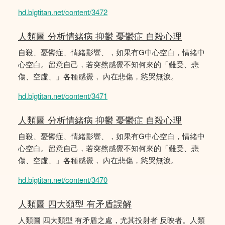
hd.bigtitan.net/content/3472
人類圖 分析情緒病 抑鬱 憂鬱症 自殺心理
自殺、憂鬱症、情緒影響、，如果有G中心空白，情緒中
心空白。留意自己，若突然感覺不知何來的「難受、悲
傷、空虛、」各種感覺， 內在悲傷，慾哭無淚。
hd.bigtitan.net/content/3471
人類圖 分析情緒病 抑鬱 憂鬱症 自殺心理
自殺、憂鬱症、情緒影響、，如果有G中心空白，情緒中
心空白。留意自己，若突然感覺不知何來的「難受、悲
傷、空虛、」各種感覺， 內在悲傷，慾哭無淚。
hd.bigtitan.net/content/3470
人類圖 四大類型 有矛盾誤解
人類圖 四大類型 有矛盾之處，尤其投射者 反映者。人類