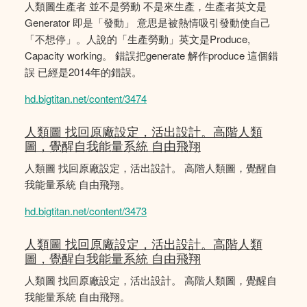
人類圖生產者 並不是勞動 不是來生產，生產者英文是
Generator 即是「發動」 意思是被熱情吸引發動使自己
「不想停」。人說的「生產勞動」英文是Produce,
Capacity working。 錯誤把generate 解作produce 這個錯
誤 已經是2014年的錯誤。
hd.bigtitan.net/content/3474
人類圖 找回原廠設定，活出設計。高階人類
圖，覺醒自我能量系統 自由飛翔
人類圖 找回原廠設定，活出設計。 高階人類圖，覺醒自
我能量系統 自由飛翔。
hd.bigtitan.net/content/3473
人類圖 找回原廠設定，活出設計。高階人類
圖，覺醒自我能量系統 自由飛翔
人類圖 找回原廠設定，活出設計。 高階人類圖，覺醒自
我能量系統 自由飛翔。