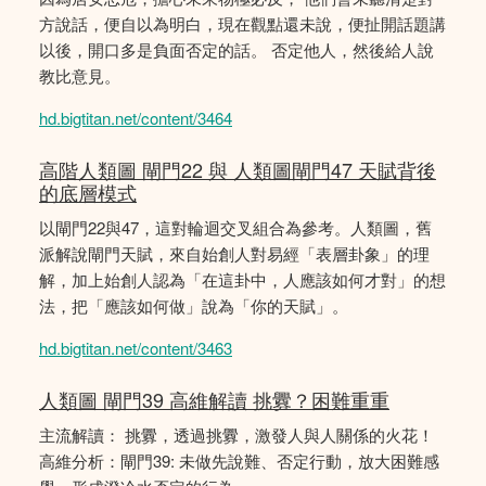
方說話，便自以為明白，現在觀點還未說，便扯開話題講
以後，開口多是負面否定的話。 否定他人，然後給人說
教比意見。
hd.bigtitan.net/content/3464
高階人類圖 閘門22 與 人類圖閘門47 天賦背後
的底層模式
以閘門22與47，這對輪迴交叉組合為參考。人類圖，舊
派解說閘門天賦，來自始創人對易經「表層卦象」的理
解，加上始創人認為「在這卦中，人應該如何才對」的想
法，把「應該如何做」說為「你的天賦」。
hd.bigtitan.net/content/3463
人類圖 閘門39 高維解讀 挑釁？困難重重
主流解讀： 挑釁，透過挑釁，激發人與人關係的火花！
高維分析：閘門39: 未做先說難、否定行動，放大困難感