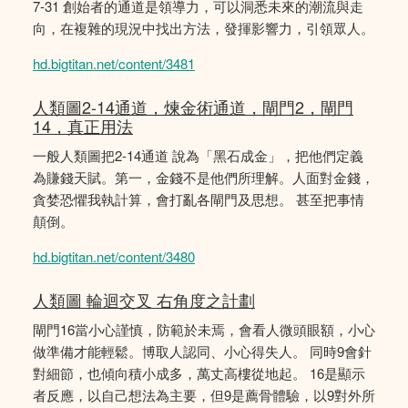
7-31 創始者的通道是領導力，可以洞悉未來的潮流與走
向，在複雜的現況中找出方法，發揮影響力，引領眾人。
hd.bigtitan.net/content/3481
人類圖2-14通道，煉金術通道，閘門2，閘門
14，真正用法
一般人類圖把2-14通道 說為「黑石成金」，把他們定義
為賺錢天賦。第一，金錢不是他們所理解。人面對金錢，
貪婪恐懼我執計算，會打亂各閘門及思想。 甚至把事情
顛倒。
hd.bigtitan.net/content/3480
人類圖 輪迴交叉 右角度之計劃
閘門16當小心謹慎，防範於未焉，會看人微頭眼額，小心
做準備才能輕鬆。博取人認同、小心得失人。 同時9會針
對細節，也傾向積小成多，萬丈高樓從地起。 16是顯示
者反應，以自己想法為主要，但9是薦骨體驗，以9對外所