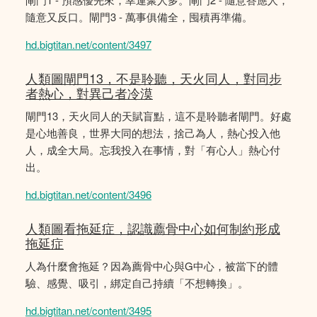
隨意又反口。閘門3 - 萬事俱備全，囤積再準備。
hd.bigtitan.net/content/3497
人類圖閘門13，不是聆聽，天火同人，對同步
者熱心，對異己者冷漠
閘門13，天火同人的天賦盲點，這不是聆聽者閘門。好處
是心地善良，世界大同的想法，捨己為人，熱心投入他
人，成全大局。忘我投入在事情，對「有心人」熱心付
出。
hd.bigtitan.net/content/3496
人類圖看拖延症，認識薦骨中心如何制約形成
拖延症
人為什麼會拖延？因為薦骨中心與G中心，被當下的體
驗、感覺、吸引，綁定自己持續「不想轉換」。
hd.bigtitan.net/content/3495