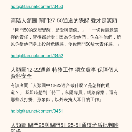
hd.bigtitan.net/content/3453
高階人類圖 閘門27-50通道的覺醒 愛才是源頭
「閘門50的深層覺醒，是愛與價值。」 「一切你願意選
擇的責任，背後都是愛！因為你愛他們，你在乎他們，所
以你從他們身上投射危機感，使你閘門50放大責任感。」
hd.bigtitan.net/content/3452
人類圖12-22通道 特務工作 獨立處事 保障個人
資料安全
有讀者問「人類圖中12-22適合做什麼？是怎樣的通
道？」 我即時想到「特工，私隱專員，網絡保案，還有
那些以打扮、形象師，以外表掩人耳目的工作」
hd.bigtitan.net/content/3451
人類圖 閘門25與閘門51 25-51通道矛盾批判吵
架多