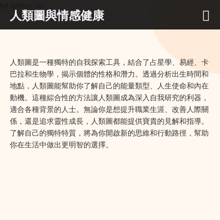
hd.bigtitan.net
人類圖與情感健康
人類圖是一種獨特的自我探索工具，結合了占星學、易經、卡
巴拉和生物學，揭示個體的性格和潛力。透過分析出生時間和
地點，人類圖能幫助你了解自己的能量類型、人生使命和內在
動機。這種綜合性的方法讓人類圖成為深入自我研究的利器，
適合各種背景的人士。無論你是想提升職業生涯、改善人際關
係，還是追求靈性成長，人類圖都能提供寶貴的見解和指導。
了解自己的獨特特質，將為你開啟新的思維和行動路徑，幫助
你在生活中做出更明智的選擇。