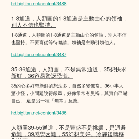
hd.bigtitan.net/content/3488
1-8通道，人類圖的1-8通道是主動由心的領䄂，
別人不信也堅持。
1-8通道，人類圖的1-8通道是主動由心的領䄂，別人不信
也堅持。不要盲從等待邀請。領袖是主動引領他人。
hd.bigtitan.net/content/3487
35-36通道，人類圖，不是無常通道，35想快求
新鮮，36容易驚訝恐慌。
35的心多好奇新鮮的想法多，自然多變無常。36小事大
驚小怪，小問題說得嚴重，好像常常有災禍，其實自己嚇
自己。 這是另一種「無常」反應。
hd.bigtitan.net/content/3486
人類圖39-55通道，不是豐盛不是挑釁，是迴避
危難，39感覺困難，55幻想美好。冷靜後轉移