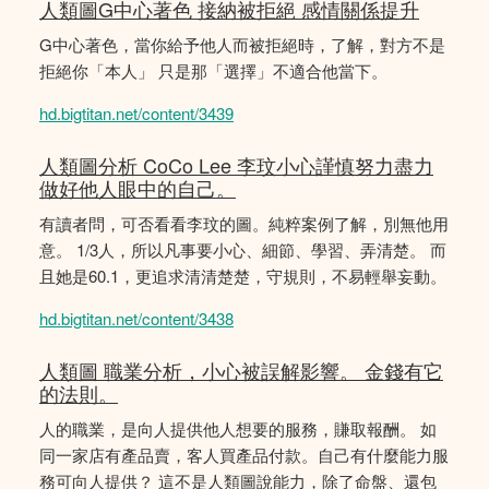
人類圖G中心著色 接納被拒絕 感情關係提升
G中心著色，當你給予他人而被拒絕時，了解，對方不是
拒絕你「本人」 只是那「選擇」不適合他當下。
hd.bigtitan.net/content/3439
人類圖分析 CoCo Lee 李玟小心謹慎努力盡力
做好他人眼中的自己。
有讀者問，可否看看李玟的圖。純粹案例了解，別無他用
意。 1/3人，所以凡事要小心、細節、學習、弄清楚。 而
且她是60.1，更追求清清楚楚，守規則，不易輕舉妄動。
hd.bigtitan.net/content/3438
人類圖 職業分析，小心被誤解影響。 金錢有它
的法則。
人的職業，是向人提供他人想要的服務，賺取報酬。 如
同一家店有產品賣，客人買產品付款。自己有什麼能力服
務可向人提供？ 這不是人類圖說能力，除了命盤、還包