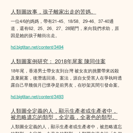
人類圖故事，孩子離家出走的苦媽。
一位4/6的媽媽，帶有21-45、18/58、29-46、37-40通
道，還有62、25、26、27、28閘門，來向我們求助，原
因是她的孩子離街出走。
hd.bigtitan.net/content/3494
人類圖案例研究： 2018年尾案 陳同佳案
18年尾，香港男士帶女友到台灣 被女友的挑釁帶來凶殺
及棄屍案，後潛逃回港。案法，源自女受害人在爭執時透
露自己早幾個月已懷孕是前男友，在吵架其間引發命案。
hd.bigtitan.net/content/3493
人類圖全定義的人，顯示生產者或生產者中，
被忽略遺忘的類型，全定義，全著色的類型。
人類圖全定義的人，顯示生產者或生產者中，被忽略遺忘