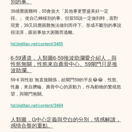
別的事。
39感覺困難時，55會放大「其他事更豐盛美好一定
得。」 使自己轉移別的事。但當55說一定做到時，面對
現實，39又回應困難無法做到而停下。形成不斷別的事說
得澎湃，眼前事放大困難而逃離。
hd.bigtitan.net/content/3485
6-59通道，人類圖6-59推波助瀾愛介紹人，與
性慾無關，性慾來自薦骨中心。59閘門只是推
波助瀾。
59-6 與性欲 無直接關係，給閘門59的平反😂😂，性慾、
性趣，來自臍輪、薦骨中心的原動力，作為動物的繁殖慾
望，與閘門無關。
hd.bigtitan.net/content/3484
人類圖，G中心定義與空白的分別，情感解讀，
感情合盤的重點。